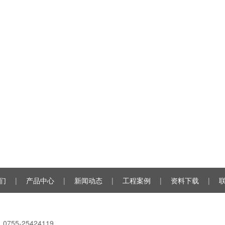
们
|
产品中心
|
新闻动态
|
工程案例
|
资料下载
|
755-25424119